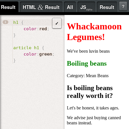
?
&
Result
HTML
Result
All
JS
Result
alpha
h1
{
✓
color
:
red
;
}
article h1
{
color
:
green
;
}